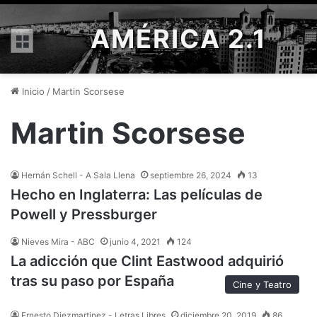
AMÉRICA 2.1
Menú
Inicio
/
Martin Scorsese
Martin Scorsese
Hernán Schell - A Sala Llena
septiembre 26, 2024
13
Hecho en Inglaterra: Las películas de
Powell y Pressburger
Nieves Mira - ABC
junio 4, 2021
124
La adicción que Clint Eastwood adquirió
tras su paso por España
Cine y Teatro
Ernesto Diezmartinez - Letras Libres
diciembre 20, 2019
86