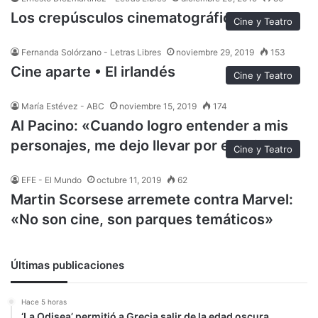
Los crepúsculos cinematográficos
Cine y Teatro
Fernanda Solórzano - Letras Libres
noviembre 29, 2019
153
Cine aparte • El irlandés
Cine y Teatro
María Estévez - ABC
noviembre 15, 2019
174
Al Pacino: «Cuando logro entender a mis
personajes, me dejo llevar por el guion»
Cine y Teatro
EFE - El Mundo
octubre 11, 2019
62
Martin Scorsese arremete contra Marvel:
«No son cine, son parques temáticos»
Últimas publicaciones
Hace 5 horas
‘La Odisea’ permitió a Grecia salir de la edad oscura