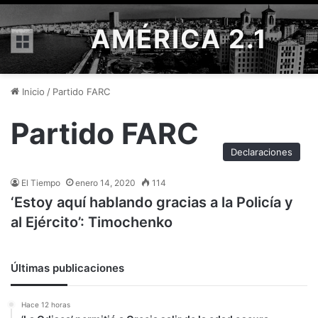
AMÉRICA 2.1
Menú
Inicio
/
Partido FARC
Partido FARC
Declaraciones
El Tiempo
enero 14, 2020
114
‘Estoy aquí hablando gracias a la Policía y
al Ejército’: Timochenko
Últimas publicaciones
Hace 12 horas