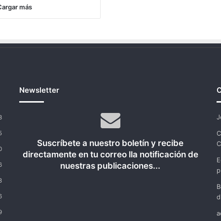
Cargar más
Newsletter
C
J
3
C
5
Suscríbete a nuestro boletín y recibe
C
0
directamente en tu correo lla notificación de
E
nuestras publicaciones...
6
p
8
B
6
d
9
a