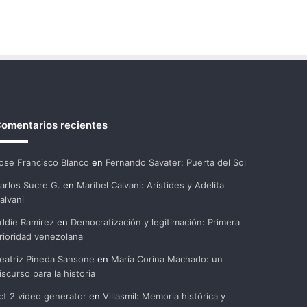
omentarios recientes
ose Francisco Blanco
en
Fernando Savater: Puerta del Sol
arlos Sucre G.
en
Maribel Calvani: Arístides y Adelita
alvani
ddie Ramirez
en
Democratización y legitimación: Primera
rioridad venezolana
eatriz Pineda Sansone
en
María Corina Machado: un
iscurso para la historia
ct 2 video generator
en
Villasmil: Memoria histórica y