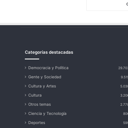
Categorías destacadas
Democracia y Política
29.70
Gente y Sociedad
9.51
Cultura y Artes
5.03
Cultura
3.20
Otros temas
2.77
Ciencia y Tecnología
80
Deportes
59