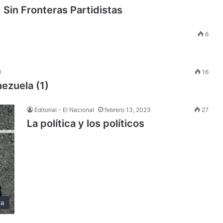
 Sin Fronteras Partidistas
6
3
16
nezuela (1)
Editorial - El Nacional
febrero 13, 2023
27
La política y los políticos
ra