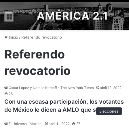
AMÉRICA 2.1
Menú
Inicio
/
Referendo revocatorio
Referendo
revocatorio
Oscar Lopez y Natalie Kitroeff - The New York Times
abril 12, 2022
28
Con una escasa participación, los votantes
de México le dicen a AMLO que se quede
Elecciones
El Universal (México)
abril 11, 2022
27