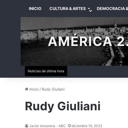
INICIO
CULTURA & ARTES
DEMOCRACIA &
AMÉRICA 2.
Noticias de última hora
Inicio
/
Rudy Giuliani
Rudy Giuliani
Javier Ansorena - ABC
diciembre 16, 2023