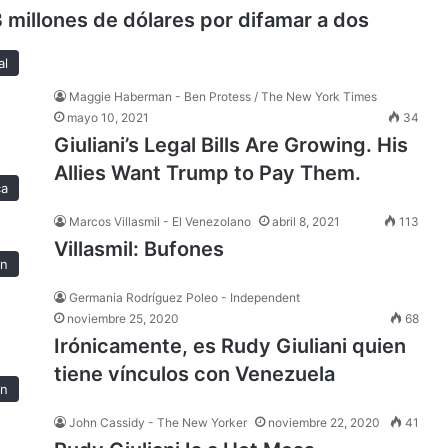
 millones de dólares por difamar a dos
al
Maggie Haberman - Ben Protess / The New York Times
mayo 10, 2021
34
Giuliani’s Legal Bills Are Growing. His
Allies Want Trump to Pay Them.
ca
Marcos Villasmil - El Venezolano
abril 8, 2021
113
Villasmil: Bufones
ón
Germania Rodríguez Poleo - Independent
noviembre 25, 2020
68
Irónicamente, es Rudy Giuliani quien
tiene vínculos con Venezuela
ón
John Cassidy - The New Yorker
noviembre 22, 2020
41