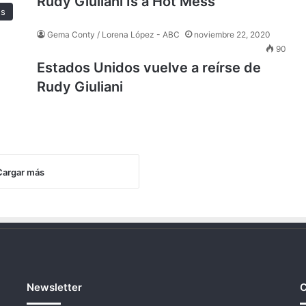
Rudy Giuliani Is a Hot Mess
es
Gema Conty / Lorena López - ABC
noviembre 22, 2020
90
Estados Unidos vuelve a reírse de
Rudy Giuliani
Cargar más
Newsletter
C