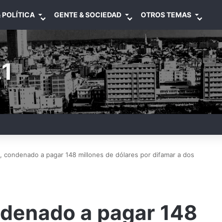
 POLÍTICA
GENTE & SOCIEDAD
OTROS TEMAS
1
i, condenado a pagar 148 millones de dólares por difamar a dos
ndenado a pagar 148