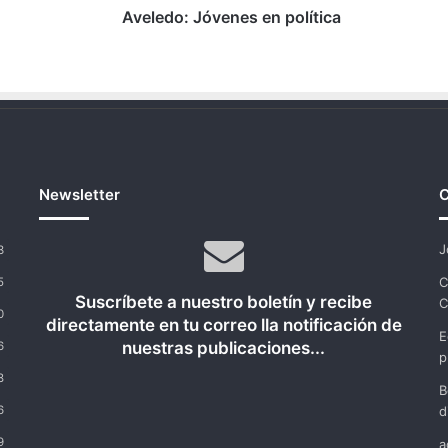
Aveledo: Jóvenes en política
Newsletter
C
J
3
C
5
Suscríbete a nuestro boletín y recibe
C
0
directamente en tu correo lla notificación de
E
nuestras publicaciones...
6
p
8
B
6
d
9
a