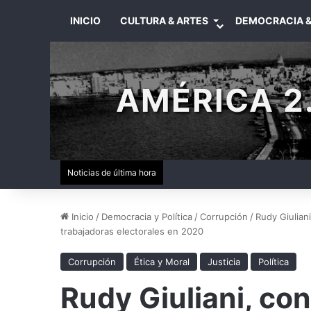
INICIO
CULTURA & ARTES
DEMOCRACIA &
AMÉRICA 2.
Noticias de última hora
Inicio
/
Democracia y Política
/
Corrupción
/
Rudy Giulian
trabajadoras electorales en 2020
Corrupción
Ética y Moral
Justicia
Política
Rudy Giuliani, co