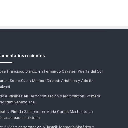
omentarios recientes
ose Francisco Blanco
en
Fernando Savater: Puerta del Sol
arlos Sucre G.
en
Maribel Calvani: Arístides y Adelita
alvani
ddie Ramirez
en
Democratización y legitimación: Primera
rioridad venezolana
eatriz Pineda Sansone
en
María Corina Machado: un
iscurso para la historia
ct 2 video generator
en
Villasmil: Memoria histórica y