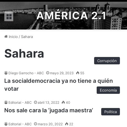
AMÉRICA 2.1
Menú
Inicio
/
Sahara
Sahara
Corrupción
Diego Garrocho - ABC
mayo 29, 2023
55
La socialdemocracia ya no tiene a quién
votar
Economía
Editorial - ABC
abril 13, 2022
40
Nos sale cara la ‘jugada maestra’
Política
Editorial - ABC
marzo 20, 2022
22