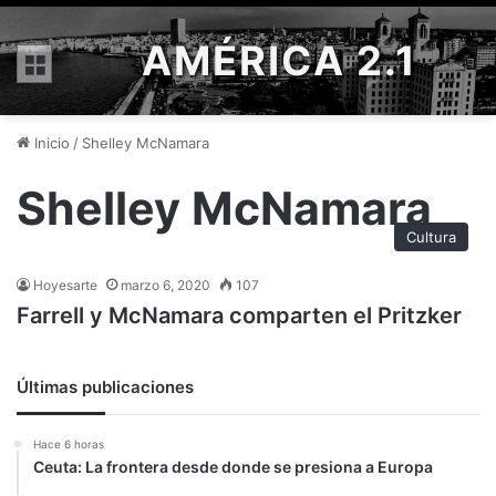
AMÉRICA 2.1
Menú
Inicio
/
Shelley McNamara
Shelley McNamara
Cultura
Hoyesarte
marzo 6, 2020
107
Farrell y McNamara comparten el Pritzker
Últimas publicaciones
Hace 6 horas
Ceuta: La frontera desde donde se presiona a Europa