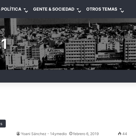
 POLÍTICA
GENTE & SOCIEDAD
OTROS TEMAS
1
os
Yoani Sánchez - 14ymedio
febrero 6, 2019
44