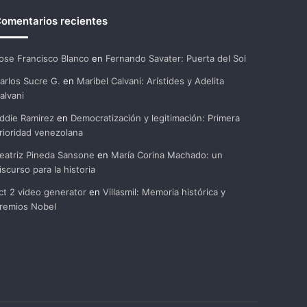
omentarios recientes
ose Francisco Blanco
en
Fernando Savater: Puerta del Sol
arlos Sucre G.
en
Maribel Calvani: Arístides y Adelita
alvani
ddie Ramirez
en
Democratización y legitimación: Primera
rioridad venezolana
eatriz Pineda Sansone
en
María Corina Machado: un
iscurso para la historia
ct 2 video generator
en
Villasmil: Memoria histórica y
remios Nobel