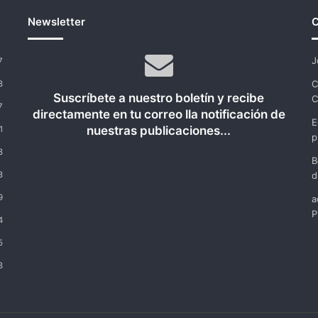
Newsletter
C
J
7
C
8
Suscríbete a nuestro boletín y recibe
C
7
directamente en tu correo lla notificación de
E
nuestras publicaciones...
1
p
8
B
8
d
9
a
P
4
5
8