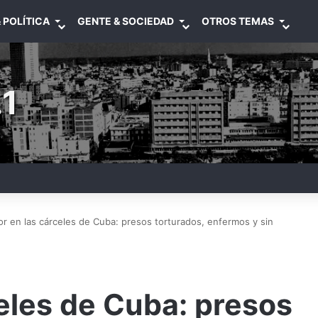
 POLÍTICA
GENTE & SOCIEDAD
OTROS TEMAS
1
or en las cárceles de Cuba: presos torturados, enfermos y sin
celes de Cuba: presos