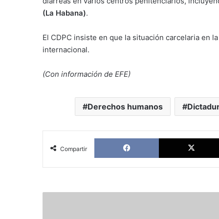
diarreas en varios centros penitenciarios, incluye
(La Habana)
.
El CDPC insiste en que la situación carcelaria en la
internacional.
(Con información de EFE)
Derechos humanos
Dictadur
Facebook
Compartir
Fernando
Mires:
La