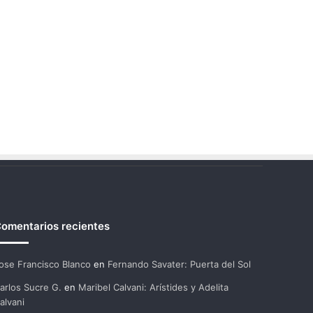
omentarios recientes
ose Francisco Blanco
en
Fernando Savater: Puerta del Sol
arlos Sucre G.
en
Maribel Calvani: Arístides y Adelita
alvani