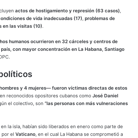
ncluyen
actos de hostigamiento y represión (63 casos)
,
condiciones de vida inadecuadas (17)
,
problemas de
 en las visitas (10)
.
chos humanos ocurrieron en 32 cárceles y centros de
el país, con mayor concentración en La Habana, Santiago
CDPC.
políticos
hombres y 4 mujeres— fueron víctimas directas de estos
cen reconocidos opositores cubanos como
José Daniel
gún el colectivo, son
“las personas con más vulneraciones
a en la isla, habían sido liberados en enero como parte de
 por el
Vaticano
, en el cual La Habana se comprometió a