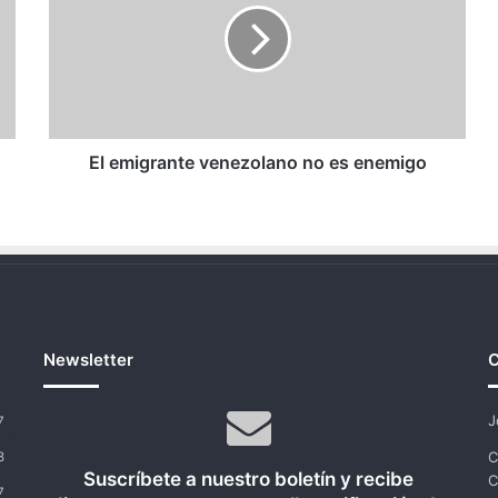
no
es
enemigo
El emigrante venezolano no es enemigo
Newsletter
C
J
7
C
8
Suscríbete a nuestro boletín y recibe
C
7