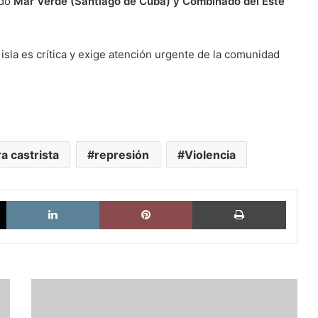
ndo
Mar Verde (Santiago de Cuba) y Combinado del Este
 isla es crítica y exige atención urgente de la comunidad
a castrista
represión
Violencia
X
LinkedIn
Pinterest
Imprimi
El
emigrante
venezolano