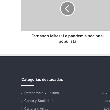
pandemia
nacional
populista
Fernando Mires: La pandemia nacional
populista
Categorías destacadas
Democracia y Política
29.70
Gente y Sociedad
9.51
Cultura y Artes
5.03