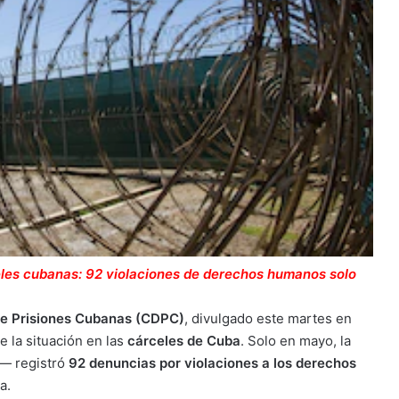
les cubanas: 92 violaciones de derechos humanos solo
e Prisiones Cubanas (CDPC)
, divulgado este martes en
e la situación en las
cárceles de
Cuba
. Solo en mayo, la
— registró
92 denuncias por violaciones a los derechos
a.