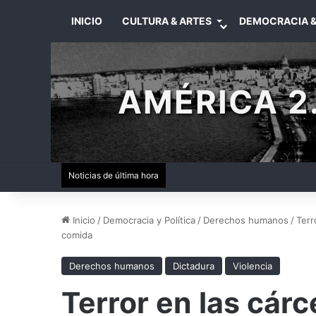
INICIO
CULTURA & ARTES
DEMOCRACIA &
AMÉRICA 2.
Noticias de última hora
Inicio
/
Democracia y Política
/
Derechos humanos
/
Terr
comida
Derechos humanos
Dictadura
Violencia
Terror en las cár