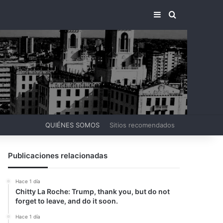
BARRA LATERA
BUSCAR PO
QUIÉNES SOMOS
Sitios recomendados
Publicaciones relacionadas
Hace 1 día
Chitty La Roche: Trump, thank you, but do not
forget to leave, and do it soon.
Hace 1 día