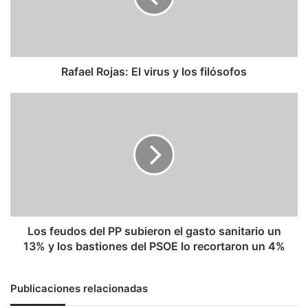
los
filósofos
Rafael Rojas: El virus y los filósofos
Los
feudos
del
PP
subieron
el
gasto
sanitario
un
13%
Los feudos del PP subieron el gasto sanitario un
y
13% y los bastiones del PSOE lo recortaron un 4%
los
bastiones
del
Publicaciones relacionadas
PSOE