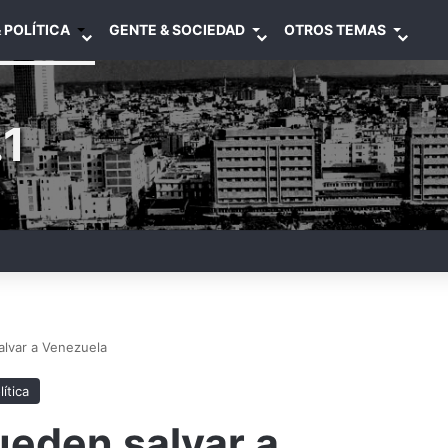
 POLÍTICA
GENTE & SOCIEDAD
OTROS TEMAS
1
alvar a Venezuela
lítica
ueden salvar a