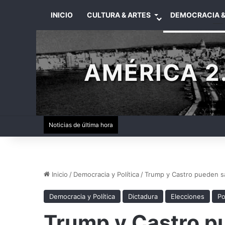
INICIO
CULTURA & ARTES
DEMOCRACIA &
AMÉRICA 2.
Noticias de última hora
Inicio
/
Democracia y Política
/
Trump y Castro pueden s
Democracia y Política
Dictadura
Elecciones
Po
Trump y Castro p