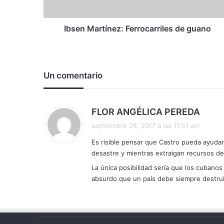
Ibsen Martínez: Ferrocarriles de guano
Un comentario
d
FLOR ANGÉLICA PEREDA
i
septiembre 28, 2017 a las 11:51 am
c
Es risible pensar que Castro pueda ayuda
e
desastre y mientras extraigan recursos de
:
La única posibilidad sería que los cubano
absurdo que un país debe siempre destruir 