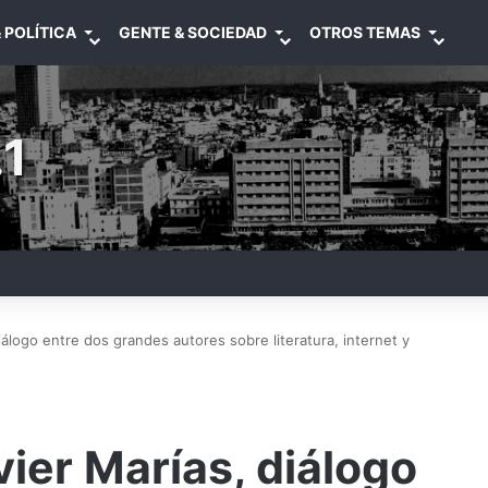
 POLÍTICA
GENTE & SOCIEDAD
OTROS TEMAS
1
álogo entre dos grandes autores sobre literatura, internet y
ier Marías, diálogo