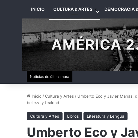
INICIO
CULTURA & ARTES
DEMOCRACIA &
AMÉRICA 2.
Noticias de última hora
Inicio
/
Cultura y Artes
/
Umberto Eco y Javier Marías, di
belleza y fealdad
Cultura y Artes
Libros
Literatura y Lengua
Umberto Eco y Jav