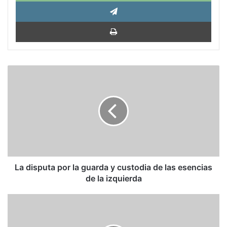
Tele
Impri
La
disputa
por
la
guarda
y
custodia
de
las
esencias
La disputa por la guarda y custodia de las esencias
de
de la izquierda
la
izquierda
Investidura:
Pablo
Iglesias,