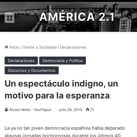
AMÉRICA 2.1
Menú
Inicio
/
Gente y Sociedad
/
Declaraciones
Declaraciones
Democracia y Política
Discursos y Documentos
Un espectáculo indigno, un
motivo para la esperanza
Álvaro Nieto - VozPópuli
julio 26, 2019
71
La ya no tan joven democracia española había deparado
algunas jornadas bochornosas durante los últimos 40