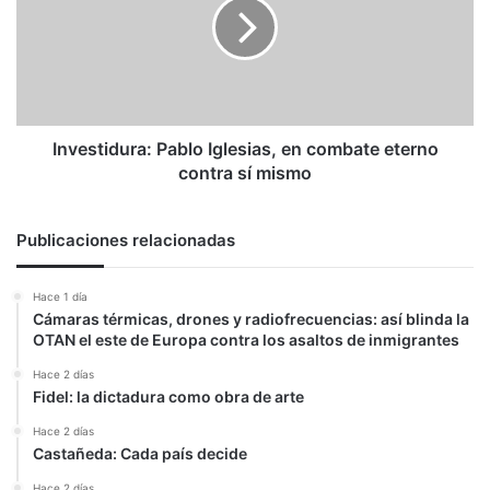
en
combate
eterno
contra
sí
mismo
Investidura: Pablo Iglesias, en combate eterno
contra sí mismo
Publicaciones relacionadas
Hace 1 día
Cámaras térmicas, drones y radiofrecuencias: así blinda la
OTAN el este de Europa contra los asaltos de inmigrantes
Hace 2 días
Fidel: la dictadura como obra de arte
Hace 2 días
Castañeda: Cada país decide
Hace 2 días