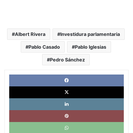
Albert Rivera
Investidura parlamentaria
Pablo Casado
Pablo Iglesias
Pedro Sánchez
Face
X
Link
Pinte
What