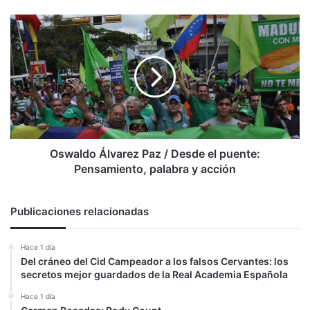
Oswaldo
Álvarez
Paz
/
Desde
el
puente:
Pensamiento,
palabra
y
Oswaldo Álvarez Paz / Desde el puente:
acción
Pensamiento, palabra y acción
Publicaciones relacionadas
Hace 1 día
Del cráneo del Cid Campeador a los falsos Cervantes: los
secretos mejor guardados de la Real Academia Española
Hace 1 día