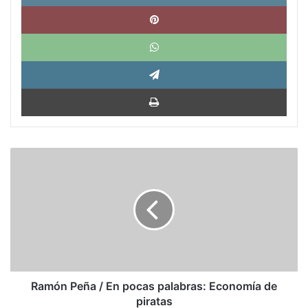
Pinte
What
Tele
Impri
Ramón
Peña
/
En
pocas
palabras:
Economía
de
piratas
Ramón Peña / En pocas palabras: Economía de
piratas