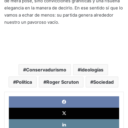
de mera pose, sino convicciones graníticas y una risueña
elegancia en la manera de decirlo. En ese sentido sí que lo
vamos a echar de menos: su partida genera alrededor
nuestro un pavoroso vacío.
Conservadurismo
ideologías
Política
Roger Scruton
Sociedad
Face
X
Link