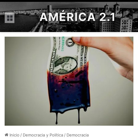
AMÉRICA 2.1
Menú
Inicio
/
Democracia y Política
/
Democracia