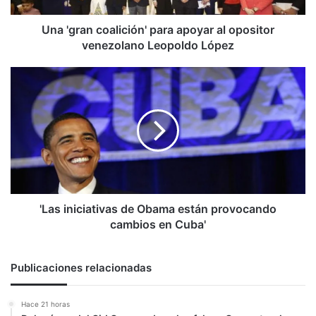
Leopoldo
López
Una 'gran coalición' para apoyar al opositor
venezolano Leopoldo López
'Las
iniciativas
de
Obama
están
provocando
cambios
en
Cuba'
'Las iniciativas de Obama están provocando
cambios en Cuba'
Publicaciones relacionadas
Hace 21 horas