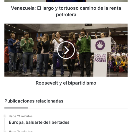
renta
petrolera
Venezuela: El largo y tortuoso camino de la renta
petrolera
Roosevelt
y
el
bipartidismo
Roosevelt y el bipartidismo
Publicaciones relacionadas
Hace 21 minutos
Europa, baluarte de libertades
Hace 24 minutos