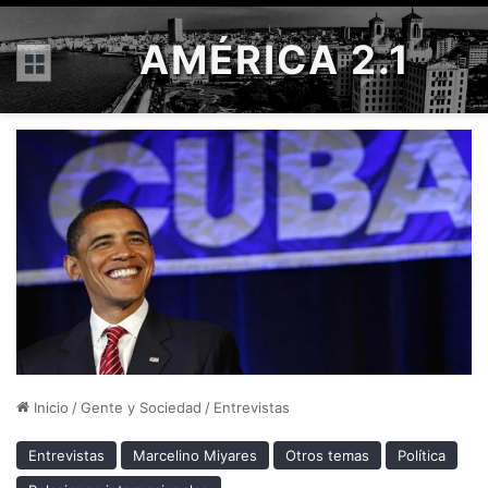
AMÉRICA 2.1
Menú
Inicio
/
Gente y Sociedad
/
Entrevistas
Entrevistas
Marcelino Miyares
Otros temas
Política