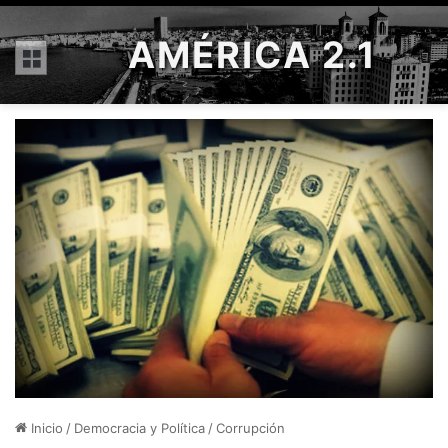
AMÉRICA 2.1
Menú
Inicio
/
Democracia y Política
/
Corrupción