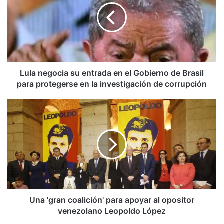
entrada
en
el
Gobierno
de
Brasil
para
Lula negocia su entrada en el Gobierno de Brasil
protegerse
para protegerse en la investigación de corrupción
en
la
Una
investigación
'gran
de
coalición'
corrupción
para
apoyar
al
opositor
venezolano
Leopoldo
López
Una 'gran coalición' para apoyar al opositor
venezolano Leopoldo López