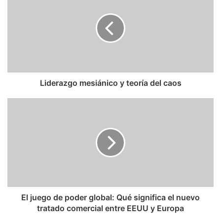
y
teoría
del
caos
Liderazgo mesiánico y teoría del caos
El
juego
de
poder
global:
Qué
significa
el
nuevo
tratado
El juego de poder global: Qué significa el nuevo
comercial
tratado comercial entre EEUU y Europa
entre