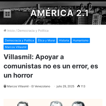
AMÉRICA 2.1
Menú
Inicio
/
Democracia y Política
Democracia y Política
Ética y Moral
Historia
Humanismo
Marcos Villasmil
Villasmil: Apoyar a
comunistas no es un error, es
un horror
Marcos Villasmil - El Venezolano
julio 29, 2025
113