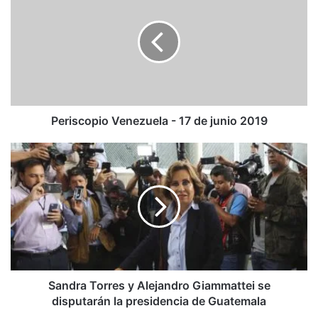
-
17
de
junio
2019
Periscopio Venezuela - 17 de junio 2019
Sandra
Torres
y
Alejandro
Giammattei
se
disputarán
la
presidencia
de
Sandra Torres y Alejandro Giammattei se
Guatemala
disputarán la presidencia de Guatemala