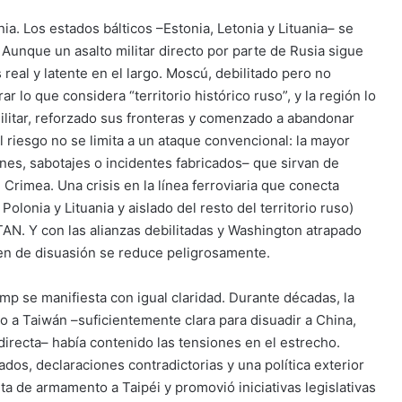
nia. Los estados bálticos –Estonia, Letonia y Lituania– se
 Aunque un asalto militar directo por parte de Rusia sigue
real y latente en el largo. Moscú, debilitado pero no
 lo que considera “territorio histórico ruso”, y la región lo
ilitar, reforzado sus fronteras y comenzado a abandonar
l riesgo no se limita a un ataque convencional: la mayor
es, sabotajes o incidentes fabricados– que sirvan de
Crimea. Una crisis en la línea ferroviaria que conecta
olonia y Lituania y aislado del resto del territorio ruso)
TAN. Y con las alianzas debilitadas y Washington atrapado
gen de disuasión se reduce peligrosamente.
mp se manifiesta con igual claridad. Durante décadas, la
 a Taiwán –suficientemente clara para disuadir a China,
directa– había contenido las tensiones en el estrecho.
dos, declaraciones contradictorias y una política exterior
ta de armamento a Taipéi y promovió iniciativas legislativas