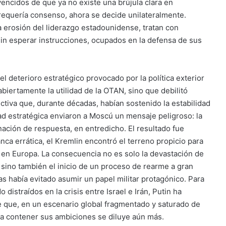
encidos de que ya no existe una brújula clara en
 requería consenso, ahora se decide unilateralmente.
a erosión del liderazgo estadounidense, tratan con
in esperar instrucciones, ocupados en la defensa de sus
el deterioro estratégico provocado por la política exterior
iertamente la utilidad de la OTAN, sino que debilitó
iva que, durante décadas, habían sostenido la estabilidad
d estratégica enviaron a Moscú un mensaje peligroso: la
nación de respuesta, en entredicho. El resultado fue
ca errática, el Kremlin encontró el terreno propicio para
er en Europa. La consecuencia no es solo la devastación de
l, sino también el inicio de un proceso de rearme a gran
as había evitado asumir un papel militar protagónico. Para
istraídos en la crisis entre Israel e Irán, Putin ha
 que, en un escenario global fragmentado y saturado de
ra contener sus ambiciones se diluye aún más.