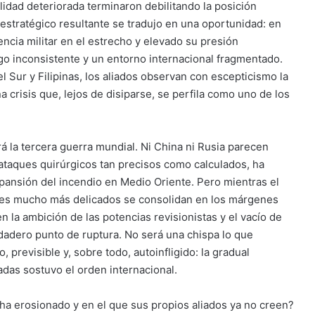
ilidad deteriorada terminaron debilitando la posición
 estratégico resultante se tradujo en una oportunidad: en
cia militar en el estrecho y elevado su presión
go inconsistente y un entorno internacional fragmentado.
 Sur y Filipinas, los aliados observan con escepticismo la
 crisis que, lejos de disiparse, se perfila como uno de los
ará la tercera guerra mundial. Ni China ni Rusia parecen
n ataques quirúrgicos tan precisos como calculados, ha
ansión del incendio en Medio Oriente. Pero mientras el
ntes mucho más delicados se consolidan en los márgenes
n la ambición de las potencias revisionistas y el vacío de
dadero punto de ruptura. No será una chispa lo que
, previsible y, sobre todo, autoinfligido: la gradual
as sostuvo el orden internacional.
ha erosionado y en el que sus propios aliados ya no creen?