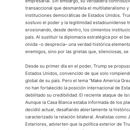
empresarial. Sin embargo, su verdadera contribuc
transaccional que desmantela el multilateralismo y 
instituciones democráticas de Estados Unidos. Tr
sostuvo el poder y la legitimidad estadounidense t
erosionando, desde dentro, los cimientos instituci
país. Al sustituir la diplomacia estratégica por el b
olvida –o desprecia– una verdad histórica elementa
enemigos, sino por las grietas que, silenciosas, se
Desde su primer día en el poder, Trump se propuso 
Estados Unidos, convencido de que solo rompiend
global de su país. Pero el lema “Make America Gre
no han fortalecido la posición internacional de Es
debilitado su credibilidad. El reciente ataque de Isr
Aunque la Casa Blanca estaba informada de los plane
decidió actuar, desafiando abiertamente la históric
caracterizado la relación bilateral. Analistas com
Exteriores,
advierten
que la política exterior de Tr