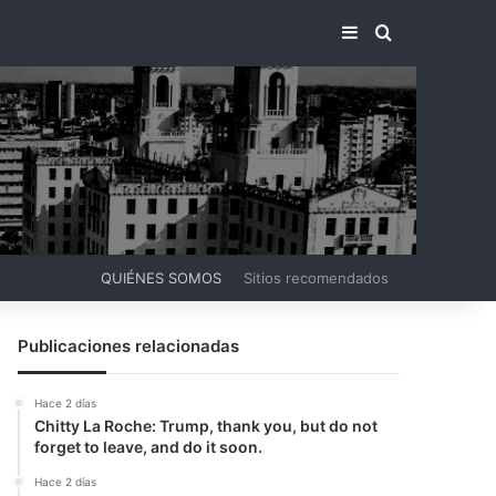
BARRA LATERA
BUSCAR PO
QUIÉNES SOMOS
Sitios recomendados
Publicaciones relacionadas
Hace 2 días
Chitty La Roche: Trump, thank you, but do not
forget to leave, and do it soon.
Hace 2 días