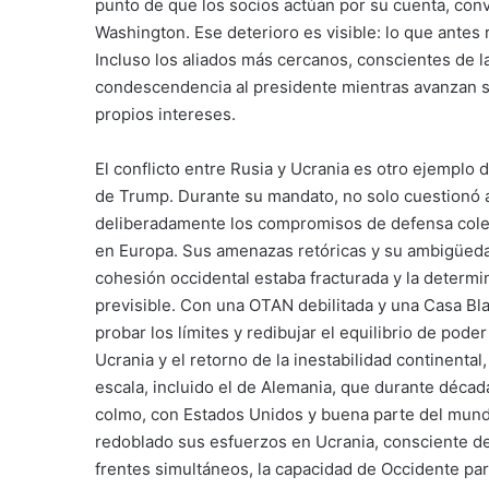
punto de que los socios actúan por su cuenta, conv
Washington. Ese deterioro es visible: lo que antes
Incluso los aliados más cercanos, conscientes de l
condescendencia al presidente mientras avanzan s
propios intereses.
El conflicto entre Rusia y Ucrania es otro ejemplo d
de Trump. Durante su mandato, no solo cuestionó ab
deliberadamente los compromisos de defensa colect
en Europa. Sus amenazas retóricas y su ambigüeda
cohesión occidental estaba fracturada y la determi
previsible. Con una OTAN debilitada y una Casa Blan
probar los límites y redibujar el equilibrio de pod
Ucrania y el retorno de la inestabilidad continenta
escala, incluido el de Alemania, que durante décad
colmo, con Estados Unidos y buena parte del mundo d
redoblado sus esfuerzos en Ucrania, consciente de
frentes simultáneos, la capacidad de Occidente pa