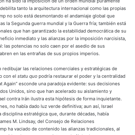
ión ha sido la imposición de un orden mundial puramente
debilita tanto la arquitectura internacional como las propias
ump no solo está desmontando el andamiaje global que
ras la Segunda guerra mundial y la Guerra fría; también está
onales que han garantizado la estabilidad democrática de su
eneficio inmediato y las alianzas por la imposición narcisista,
l: las potencias no solo caen por el asedio de sus
 abren en las entrañas de sus propios imperios.
redibujar las relaciones comerciales y estratégicas de
o con el
statu quo
podría restaurar el poder y la centralidad
at Again” esconde una paradoja evidente: sus decisiones
tados Unidos, sino que han acelerado su aislamiento y
ael contra Irán ilustra esta hipótesis de forma inquietante.
s, no había dado luz verde definitiva; aun así, Israel
a disciplina estratégica que, durante décadas, había
o James M. Lindsay, del Consejo de Relaciones
ump ha vaciado de contenido las alianzas tradicionales, al