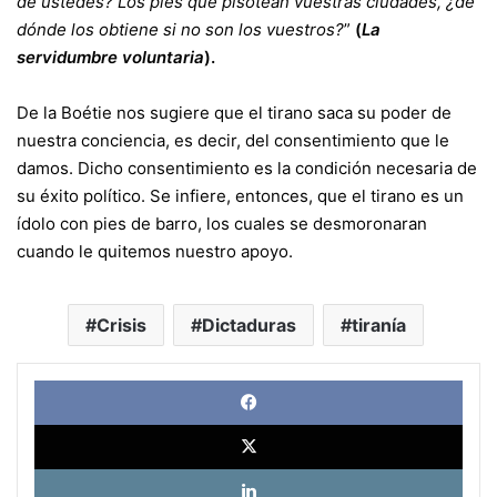
de ustedes? Los pies que pisotean vuestras ciudades, ¿de
dónde los obtiene si no son los vuestros?
”
(
La
servidumbre voluntaria
).
De la Boétie nos sugiere que el tirano saca su poder de
nuestra conciencia, es decir, del consentimiento que le
damos. Dicho consentimiento es la condición necesaria de
su éxito político. Se infiere, entonces, que el tirano es un
ídolo con pies de barro, los cuales se desmoronaran
cuando le quitemos nuestro apoyo.
Crisis
Dictaduras
tiranía
Face
X
Link