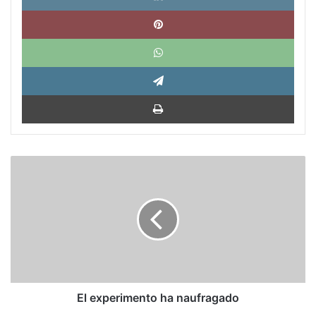
Pinte
What
Tele
Impri
El
experimento
ha
naufragado
El experimento ha naufragado