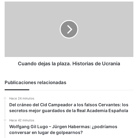
Cuando
dejas
la
plaza.
Historias
de
Ucrania
Cuando dejas la plaza. Historias de Ucrania
Publicaciones relacionadas
Hace 24 minutos
Del cráneo del Cid Campeador a los falsos Cervantes: los
secretos mejor guardados de la Real Academia Española
Hace 42 minutos
Wolfgang Gil Lugo – Jürgen Habermas: ¿podríamos
conversar en lugar de golpearnos?