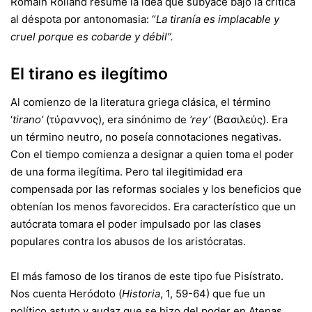
Romain Rolland resume la idea que subyace bajo la crítica
al déspota por antonomasia: “
La tiranía es implacable y
cruel porque es cobarde y débil”.
El tirano es ilegítimo
Al comienzo de la literatura griega clásica, el término
‘
tirano’
(τύραννος), era sinónimo de
‘rey’
(Βασιλεύς). Era
un término neutro, no poseía connotaciones negativas.
Con el tiempo comienza a designar a quien toma el poder
de una forma ilegítima. Pero tal ilegitimidad era
compensada por las reformas sociales y los beneficios que
obtenían los menos favorecidos. Era característico que un
autócrata tomara el poder impulsado por las clases
populares contra los abusos de los aristócratas.
El más famoso de los tiranos de este tipo fue Pisístrato.
Nos cuenta Heródoto (
Historia
, 1, 59-64) que fue un
político astuto y audaz que se hizo del poder en Atenas