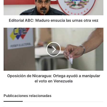
otra
vez
Editorial ABC: Maduro ensucia las urnas otra vez
Oposición
de
Nicaragua:
Ortega
ayudó
a
manipular
el
voto
en
Oposición de Nicaragua: Ortega ayudó a manipular
Venezuela
el voto en Venezuela
Publicaciones relacionadas