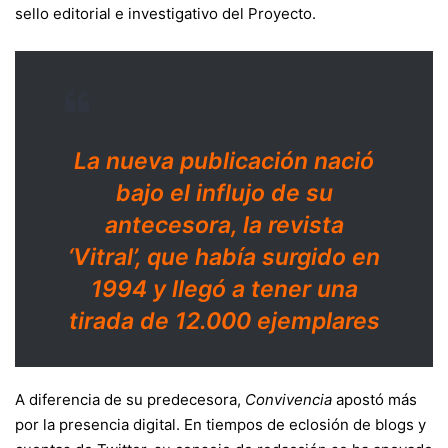
sello editorial e investigativo del Proyecto.
La nueva publicación nació
bajo el influjo de su
antecesora, la revista
‘Vitral’, que había surgido en
1994 y llegó a tener una
tirada de 12.000 ejemplares
A diferencia de su predecesora,
Convivencia
apostó más
por la presencia digital. En tiempos de eclosión de blogs y