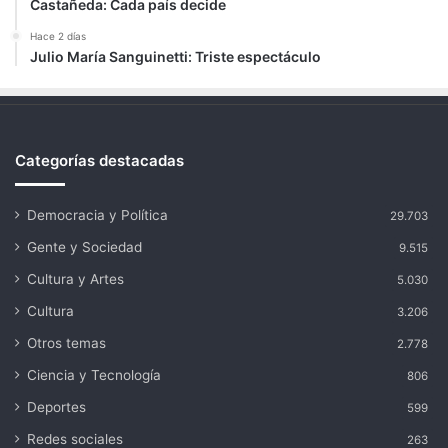
Castañeda: Cada país decide
Hace 2 días
Julio María Sanguinetti: Triste espectáculo
Categorías destacadas
Democracia y Política
29.703
Gente y Sociedad
9.515
Cultura y Artes
5.030
Cultura
3.206
Otros temas
2.778
Ciencia y Tecnología
806
Deportes
599
Redes sociales
263