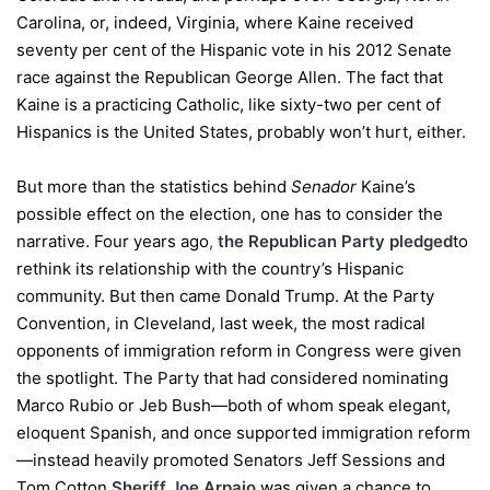
Carolina, or, indeed, Virginia, where Kaine received
seventy per cent of the Hispanic vote in his 2012 Senate
race against the Republican George Allen. The fact that
Kaine is a practicing Catholic, like sixty-two per cent of
Hispanics is the United States, probably won’t hurt, either.
But more than the statistics behind
Senador
Kaine’s
possible effect on the election, one has to consider the
narrative. Four years ago
,
the Republican Party pledged
to
rethink its relationship with the country’s Hispanic
community. But then came Donald Trump. At the Party
Convention, in Cleveland, last week, the most radical
opponents of immigration reform in Congress were given
the spotlight. The Party that had considered nominating
Marco Rubio or Jeb Bush—both of whom speak elegant,
eloquent Spanish, and once supported immigration reform
—instead heavily promoted Senators Jeff Sessions and
Tom Cotton.
Sheriff Joe Arpaio
was given a chance to