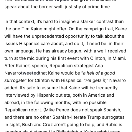
speak about the border wall, just shy of prime time.
In that context, it’s hard to imagine a starker contrast than
the one Tim Kaine might offer. On the campaign trail, Kaine
will have the unprecedented opportunity to talk about the
issues Hispanics care about, and do it, if need be, in their
own language. He has already begun, with a well-received
turn at the mic during his first event with Clinton, in Miami.
After Kaine’s speech, Republican strategist Ana
Navarro
tweeted
that Kaine would be “
a hell of a good
surrogate”
for Clinton with Hispanics.
“He gets it,”
Navarro
added. It’s safe to assume that Kaine will be frequently
interviewed by Hispanic outlets, both in America and
abroad, in the following months, with no possible
Republican retort. (Mike Pence does not speak Spanish,
and there are no other Spanish-literate Trump surrogates
in sight; Bush and Cruz aren’t going to help, and Rubio is
keeping his distance.) In Philadelphia, Kaine might even