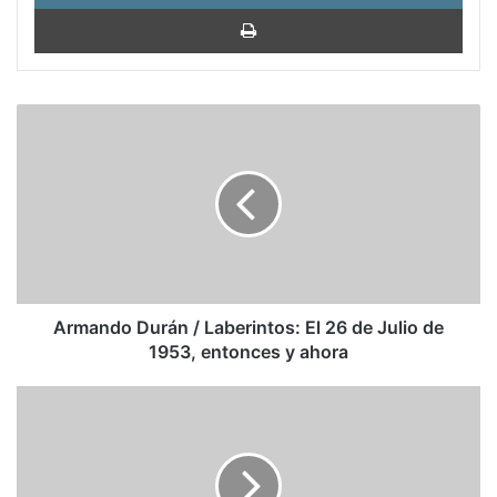
Impri
Armando
Durán
/
Laberintos:
El
26
de
Julio
de
1953,
Armando Durán / Laberintos: El 26 de Julio de
entonces
1953, entonces y ahora
y
ahora
Enrique
Krauze:
La
urgencia
de