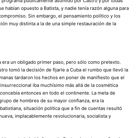
del programa públicamente asumido por Castro y por todas
se habían opuesto a Batista, y nadie tenía razón alguna para
compromiso. Sin embargo, el pensamiento político y los
ón muy distinta a la de una simple restauración de la
a era un obligado primer paso, pero sólo como pretexto.
o tomó la decisión de fijarle a Cuba el rumbo que llevó la
semanas tardaron los hechos en poner de manifiesto que el
insurreccional iba muchísimo más allá de la cosmética
 concebía entonces en todo el continente. La meta de
grupo de hombres de su mayor confianza, era la
atistiana, situación política que a fin de cuentas resultó
ueva, implacablemente revolucionaria, socialista y