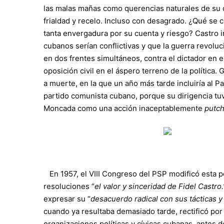
las malas mañas como querencias naturales de su q
frialdad y recelo. Incluso con desagrado. ¿Qué se c
tanta envergadura por su cuenta y riesgo? Castro i
cubanos serían conflictivas y que la guerra revoluc
en dos frentes simultáneos, contra el dictador en e
oposición civil en el áspero terreno de la política
a muerte, en la que un año más tarde incluiría al P
partido comunista cubano, porque su dirigencia tuv
Moncada como una acción inaceptablemente
putch
En 1957, el VIII Congreso del PSP modificó esta p
resoluciones “
el valor y sinceridad de Fidel Castro.
expresar su “
desacuerdo radical con sus tácticas y
cuando ya resultaba demasiado tarde, rectificó por
organizaciones políticas y cívicas cubanas, antes 