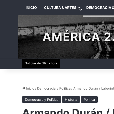
INICIO
CULTURA & ARTES
DEMOCRACIA &
AMÉRICA 2.
Noticias de última hora
Inicio
/
Democracia y Política
/
Armando Durán / Laberint
Democracia y Política
Historia
Política
Armando Durán / L