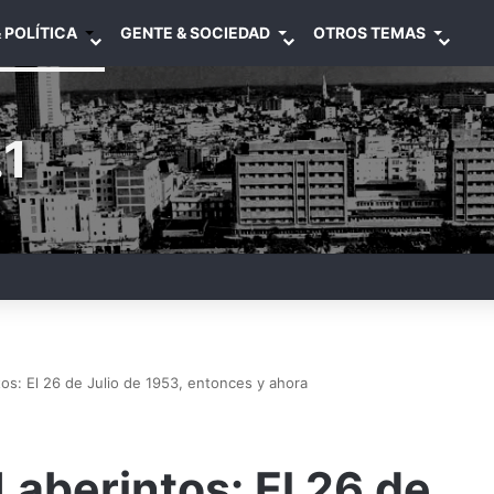
 POLÍTICA
GENTE & SOCIEDAD
OTROS TEMAS
1
os: El 26 de Julio de 1953, entonces y ahora
aberintos: El 26 de