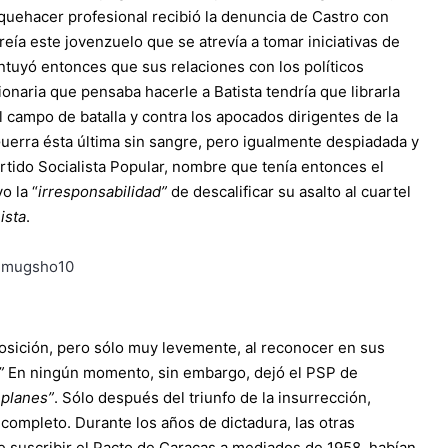
uehacer profesional recibió la denuncia de Castro con
reía este jovenzuelo que se atrevía a tomar iniciativas de
ntuyó entonces que sus relaciones con los políticos
ionaria que pensaba hacerle a Batista tendría que librarla
l campo de batalla y contra los apocados dirigentes de la
. Guerra ésta última sin sangre, pero igualmente despiadada y
artido Socialista Popular, nombre que tenía entonces el
o la “
irresponsabilidad”
de descalificar su asalto al cuartel
ista
.
osición, pero sólo muy levemente, al reconocer en sus
”
En ningún momento, sin embargo, dejó el PSP de
 planes”
. Sólo después del triunfo de la insurrección,
 completo. Durante los años de dictadura, las otras
de suscribir el Pacto de Caracas a mediados de 1958, habían