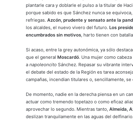
plantarle cara y doblarle el pulso a la titular de 
porque sabido es que Sánchez nunca se equivoca, j
refriegas.
Azcón, prudente y sensato ante la pand
los alcaldes, el nuevo vivero del futuro.
Los presid
encumbrados sin motivos
, harto tienen con batalla
Si acaso, entre la grey autonómica, ya sólo destac
que el general
Moscardó
. Una mujer como cabeza d
a
napoleoncito
Sánchez. Repasar su vibrante inter
el debate del estado de la Región es tarea aconsej
campañas, incendian titulares o, sencillamente, se e
De momento, nadie en la derecha piensa en un camb
actuar como tremendo topetazo o como eficaz alia
aprovechar lo segundo. Mientras tanto,
Almeida, A
deslizan tranquilamente en las aguas del delfinario