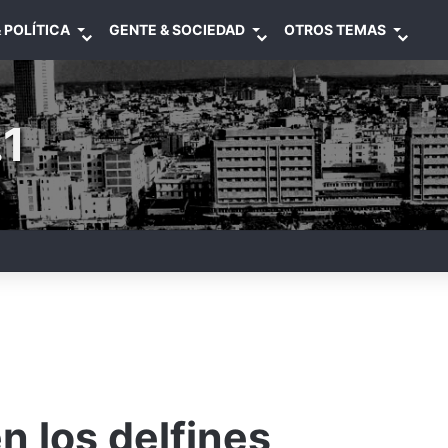
 POLÍTICA
GENTE & SOCIEDAD
OTROS TEMAS
1
n los delfines