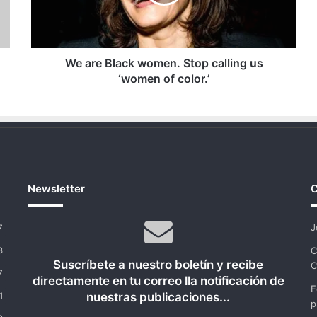
calling
us
‘women
of
color.’
We are Black women. Stop calling us
‘women of color.’
Newsletter
C
J
7
C
8
Suscríbete a nuestro boletín y recibe
C
7
directamente en tu correo lla notificación de
E
nuestras publicaciones...
1
p