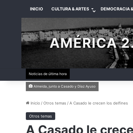
INICIO
CULTURA & ARTES
DEMOCRACIA &
AMÉRICA 2.
Noticias de última hora
Almeida, junto a Casado y Díaz Ayuso
Inicio
/
Otros temas
/
A Casado le crecen los delfines
Otros temas
A Casado le crece