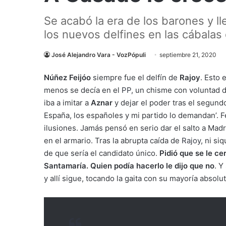
Se acabó la era de los barones y ll
los nuevos delfines en las cábalas
José Alejandro Vara - VozPópuli
septiembre 21, 2020
Núñez Feijóo
siempre fue el delfín de
Rajoy
. Esto 
menos se decía en el
PP
, un chisme con voluntad d
iba a imitar a
Aznar
y dejar el poder tras el segund
España, los españoles y mi partido lo demandan’. 
ilusiones. Jamás pensó en serio dar el salto a Mad
en el armario. Tras la abrupta caída de
Rajoy
, ni si
de que sería el candidato único.
Pidió que se le ce
Santamaría. Quien podía hacerlo le dijo que no
. Y
y allí sigue, tocando la gaita con su mayoría absol