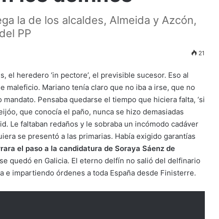
ega la de los alcaldes, Almeida y Azcón,
 del PP
21
es, el heredero ‘in pectore’, el previsible sucesor. Eso al
e maleficio. Mariano tenía claro que no iba a irse, que no
o mandato. Pensaba quedarse el tiempo que hiciera falta, ‘si
Feijóo, que conocía el paño, nunca se hizo demasiadas
rid. Le faltaban redaños y le sobraba un incómodo cadáver
quiera se presentó a las primarias. Había exigido garantías
rrara el paso a la candidatura de Soraya Sáenz de
 se quedó en Galicia. El eterno delfín no salió del delfinario
uta e impartiendo órdenes a toda España desde Finisterre.