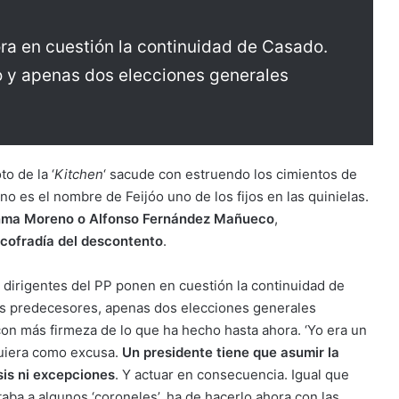
ra en cuestión la continuidad de Casado.
go y apenas dos elecciones generales
o de la ‘
Kitchen
‘ sacude con estruendo los cimientos de
o es el nombre de Feijóo uno de los fijos en las quinielas.
ma Moreno o Alfonso Fernández Mañueco
,
 cofradía del descontento
.
s dirigentes del PP ponen en cuestión la continuidad de
sus predecesores, apenas dos elecciones generales
con más firmeza de lo que ha hecho hasta ahora. ‘Yo era un
quiera como excusa.
Un presidente tiene que asumir la
sis ni excepciones
. Y actuar en consecuencia. Igual que
ba a algunos ‘coroneles’, ha de hacerlo ahora con las