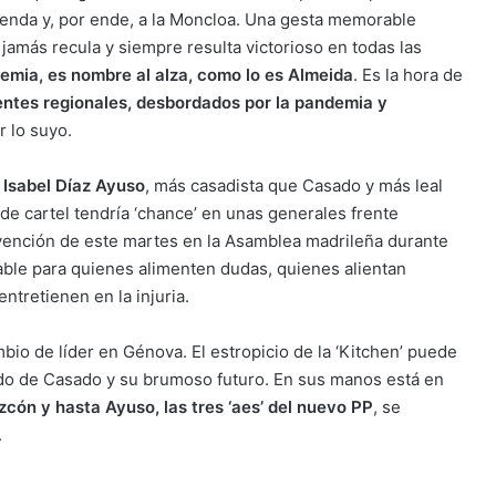
Hacienda y, por ende, a la Moncloa. Una gesta memorable
amás recula y siempre resulta victorioso en todas las
emia, es nombre al alza, como lo es Almeida
. Es la hora de
entes regionales, desbordados por la pandemia y
r lo suyo.
a
Isabel Díaz Ayuso
, más casadista que Casado y más leal
e cartel tendría ‘chance’ en unas generales frente
vención de este martes en la Asamblea madrileña durante
able para quienes alimenten dudas, quienes alientan
ntretienen en la injuria.
io de líder en Génova. El estropicio de la ‘Kitchen’ puede
do de Casado y su brumoso futuro. En sus manos está en
zcón y hasta Ayuso, las tres ‘aes’ del nuevo PP
, se
.