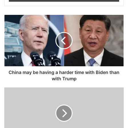
China
may
be
having
a
harder
time
with
Biden
than
China may be having a harder time with Biden than
with
with Trump
Trump
Reciclando
basura