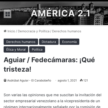
AMÉRICA 2.1
Menú
Inicio
/
Democracia y Política
/
Derechos humanos
Derechos humanos
Dictadura
Economía
Ética y Moral
Política
Aguiar / Fedecámaras: ¡Qué
tristeza!
Asdrúbal Aguiar - El Carabobeño
agosto 1, 2021
121
Son varias las opiniones que me suscitan la invitación del
sector empresarial venezolano a la vicepresidenta de un
régimen internacionalmente señalado por la comisión de