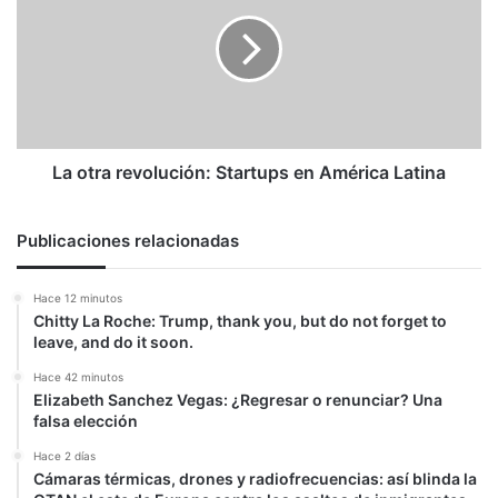
posible»
revolución:
Startups
en
América
Latina
La otra revolución: Startups en América Latina
Publicaciones relacionadas
Hace 12 minutos
Chitty La Roche: Trump, thank you, but do not forget to
leave, and do it soon.
Hace 42 minutos
Elizabeth Sanchez Vegas: ¿Regresar o renunciar? Una
falsa elección
Hace 2 días
Cámaras térmicas, drones y radiofrecuencias: así blinda la