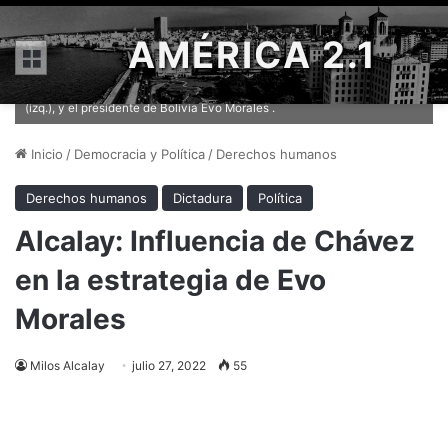
AMÉRICA 2.1
Menú
Fidel Castro (c), junto al presidente de Venezuela Hugo Chávez
(izq.), y el presidente de Bolivia Evo Morales .
Inicio
/
Democracia y Política
/
Derechos humanos
Derechos humanos
Dictadura
Política
Alcalay: Influencia de Chávez
en la estrategia de Evo
Morales
Milos Alcalay
julio 27, 2022
55