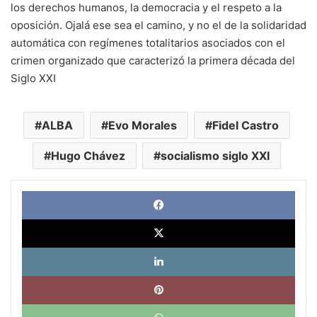
los derechos humanos, la democracia y el respeto a la
oposición. Ojalá ese sea el camino, y no el de la solidaridad
automática con regímenes totalitarios asociados con el
crimen organizado que caracterizó la primera década del
Siglo XXI
ALBA
Evo Morales
Fidel Castro
Hugo Chávez
socialismo siglo XXI
Face
X
Link
Pinte
What