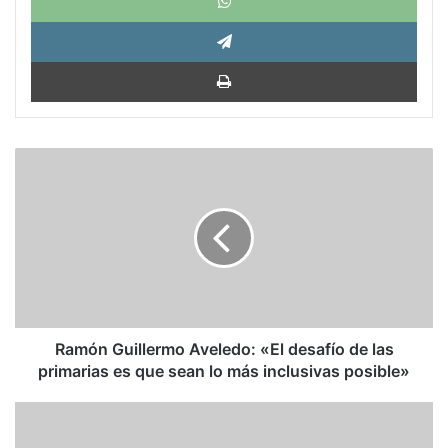
Tele
Impri
Ramón
Guillermo
Aveledo:
«El
desafío
de
las
primarias
es
que
Ramón Guillermo Aveledo: «El desafío de las
sean
primarias es que sean lo más inclusivas posible»
lo
más
La
inclusivas
otra