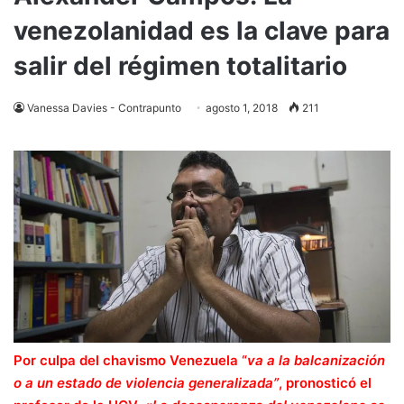
venezolanidad es la clave para
salir del régimen totalitario
Vanessa Davies - Contrapunto
agosto 1, 2018
211
Por culpa del chavismo Venezuela “
va a la balcanización
o a un estado de violencia generalizada”
, pronosticó el