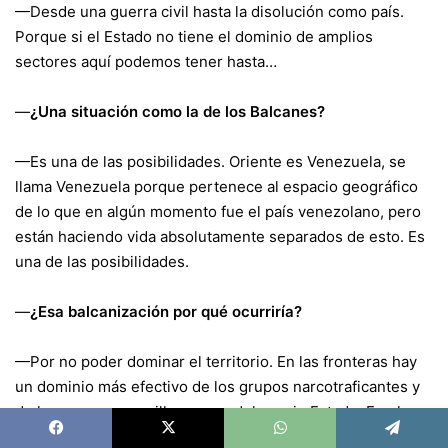
—Desde una guerra civil hasta la disolución como país.
Porque si el Estado no tiene el dominio de amplios
sectores aquí podemos tener hasta…
—
¿Una situación como la de los Balcanes?
—Es una de las posibilidades. Oriente es Venezuela, se
llama Venezuela porque pertenece al espacio geográfico
de lo que en algún momento fue el país venezolano, pero
están haciendo vida absolutamente separados de esto. Es
una de las posibilidades.
—
¿Esa balcanización por qué ocurriría?
—Por no poder dominar el territorio. En las fronteras hay
un dominio más efectivo de los grupos narcotraficantes y
de los grupos guerrilleros que del propio Estado. En el
oriente del país domina el narcotráfico. Las megabandas
Facebook
X
WhatsApp
Telegram