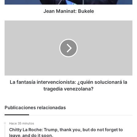
Jean Maninat: Bukele
La
fantasía
intervencionista:
¿quién
solucionará
la
tragedia
venezolana?
La fantasía intervencionista: ¿quién solucionará la
tragedia venezolana?
Publicaciones relacionadas
Hace 35 minutos
Chitty La Roche: Trump, thank you, but do not forget to
leave, and do it soon.