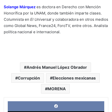
Solange Márquez
es doctora en Derecho con Mención
Honorífica por la UNAM, donde también imparte clases.
Columnista en
El Universal
y colaboradora en otros medios
como Global News, France24, ForoTV, entre otros. Analista
política nacional e internacional.
Andrés Manuel López Obrador
Corrupción
Elecciones mexicanas
MORENA
Face
X