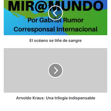
se
tiñe
de
sangre
El océano se tiñe de sangre
Arnoldo
Kraus:
Una
trilogía
indispensable
Arnoldo Kraus: Una trilogía indispensable