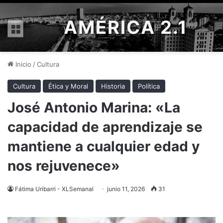
AMÉRICA 2.1
Menú
Inicio
/
Cultura
Cultura
Ética y Moral
Historia
Política
José Antonio Marina: «La
capacidad de aprendizaje se
mantiene a cualquier edad y
nos rejuvenece»
Fátima Uribarri - XLSemanal
junio 11, 2026
31