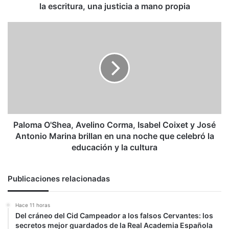
una
la escritura, una justicia a mano propia
justicia
a
Paloma
mano
O'Shea,
propia
Avelino
Corma,
Isabel
Coixet
y
José
Antonio
Marina
Paloma O'Shea, Avelino Corma, Isabel Coixet y José
brillan
Antonio Marina brillan en una noche que celebró la
en
educación y la cultura
una
noche
que
Publicaciones relacionadas
celebró
la
Hace 11 horas
educación
Del cráneo del Cid Campeador a los falsos Cervantes: los
y
secretos mejor guardados de la Real Academia Española