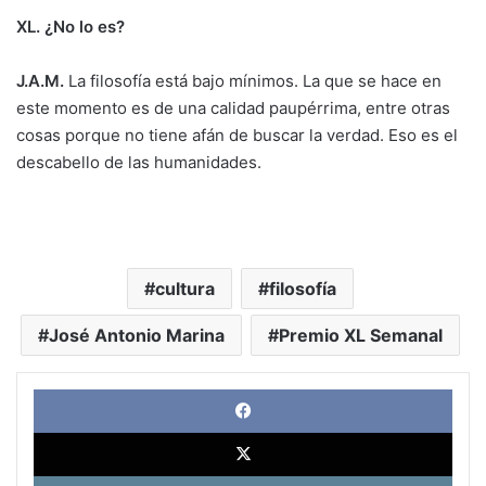
XL. ¿No lo es?
J.A.M.
La filosofía está bajo mínimos. La que se hace en
este momento es de una calidad paupérrima, entre otras
cosas porque no tiene afán de buscar la verdad. Eso es el
descabello de las humanidades.
cultura
filosofía
José Antonio Marina
Premio XL Semanal
Face
X
Link