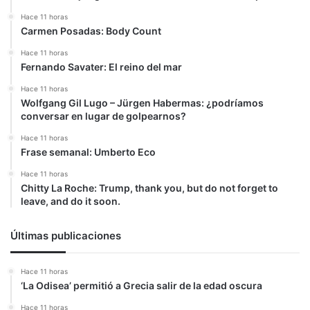
la
cultura
Hace 11 horas
Carmen Posadas: Body Count
Hace 11 horas
Fernando Savater: El reino del mar
Hace 11 horas
Wolfgang Gil Lugo – Jürgen Habermas: ¿podríamos
conversar en lugar de golpearnos?
Hace 11 horas
Frase semanal: Umberto Eco
Hace 11 horas
Chitty La Roche: Trump, thank you, but do not forget to
leave, and do it soon.
Últimas publicaciones
Hace 11 horas
‘La Odisea’ permitió a Grecia salir de la edad oscura
Hace 11 horas