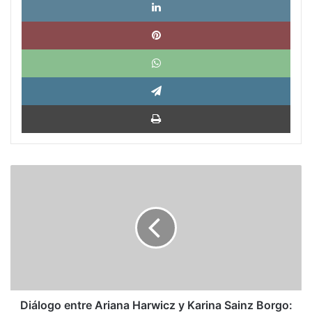
Pinte
What
Tele
Impri
Diálogo
entre
Ariana
Harwicz
y
Karina
Sainz
Borgo:
la
escritura,
Diálogo entre Ariana Harwicz y Karina Sainz Borgo: