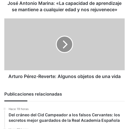
a
José Antonio Marina: «La capacidad de aprendizaje
cualquier
se mantiene a cualquier edad y nos rejuvenece»
edad
y
Arturo
nos
Pérez-
rejuvenece»
Reverte:
Algunos
objetos
de
una
vida
Arturo Pérez-Reverte: Algunos objetos de una vida
Publicaciones relacionadas
Hace 19 horas
Del cráneo del Cid Campeador a los falsos Cervantes: los
secretos mejor guardados de la Real Academia Española