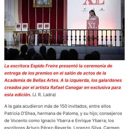
La escritora Espido Freire presentó la ceremonia de
entrega de los premios en el salón de actos de la
Academia de Bellas Artes. A la izquierda, los galardones
creados por el artista Rafael Canogar en exclusiva para
esta edición.
(J. R. Ladra)
A la gala acudieron más de 150 invitados, entre ellos
Patricia O’Shea, hermana de Paloma, y su hijo; consejeros
de Vocento como Ignacio Ybarra e Enrique Ybarra; los
escritores Arturo Pérez-Reverte, Lorenzo Silva, Carmen