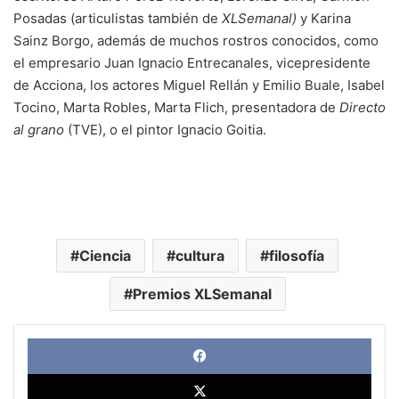
Posadas (articulistas también de
XLSemanal)
y Karina
Sainz Borgo, además de muchos rostros conocidos, como
el empresario Juan Ignacio Entrecanales, vicepresidente
de Acciona, los actores Miguel Rellán y Emilio Buale, Isabel
Tocino, Marta Robles, Marta Flich, presentadora de
Directo
al grano
(TVE), o el pintor Ignacio Goitia.
Ciencia
cultura
filosofía
Premios XLSemanal
Face
X