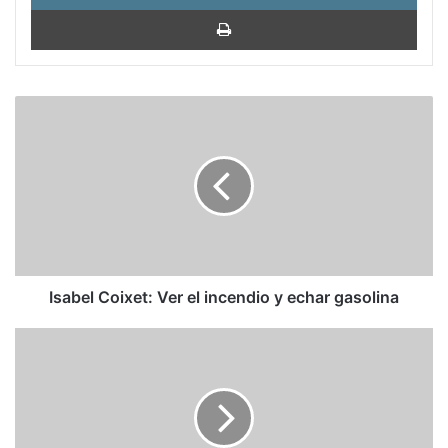
Impri
Isabel
Coixet:
Ver
el
incendio
y
echar
gasolina
Isabel Coixet: Ver el incendio y echar gasolina
Carmen
Posadas:
'El
verano
sangriento
de