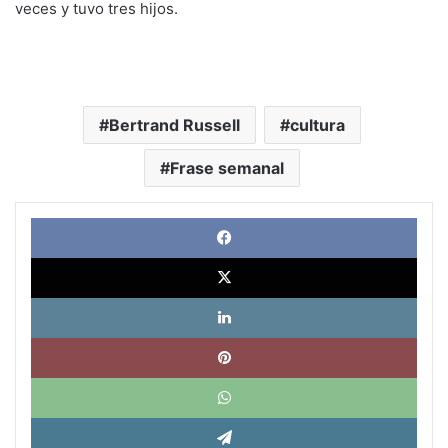
veces y tuvo tres hijos.
Bertrand Russell
cultura
Frase semanal
Face
X
Link
Pinte
What
Tele