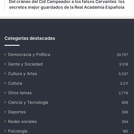
Del cráneo del Cid Campeador a los falsos Cervantes: los
secretos mejor guardados de la Real Academia Española
Categorías destacadas
Democracia y Política
29.707
Gente y Sociedad
9.518
Cultura y Artes
5.037
Cultura
3.211
Otros temas
2.778
Ciencia y Tecnología
808
Deportes
599
Redes sociales
264
Psicología
185