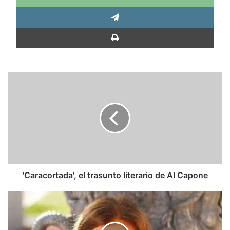
Tele
Impri
'Caracortada',
el
trasunto
literario
de
Al
Capone
'Caracortada', el trasunto literario de Al Capone
Carmen
Posadas:
Contradicciones
e