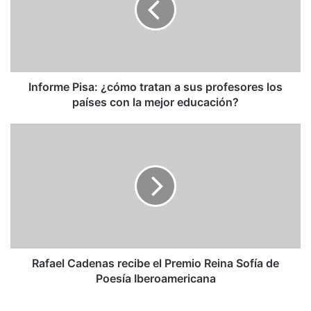
a
sus
profesores
los
países
con
Informe Pisa: ¿cómo tratan a sus profesores los
la
países con la mejor educación?
mejor
educación?
Rafael
Cadenas
recibe
el
Premio
Reina
Sofía
de
Poesía
Iberoamericana
Rafael Cadenas recibe el Premio Reina Sofía de
Poesía Iberoamericana