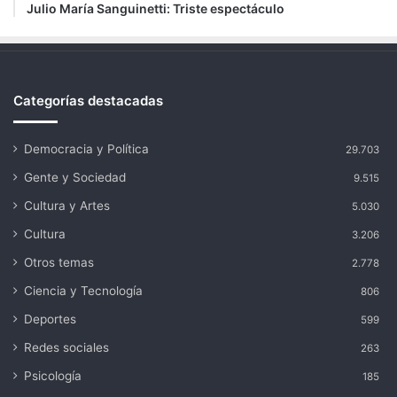
Julio María Sanguinetti: Triste espectáculo
Categorías destacadas
Democracia y Política
29.703
Gente y Sociedad
9.515
Cultura y Artes
5.030
Cultura
3.206
Otros temas
2.778
Ciencia y Tecnología
806
Deportes
599
Redes sociales
263
Psicología
185