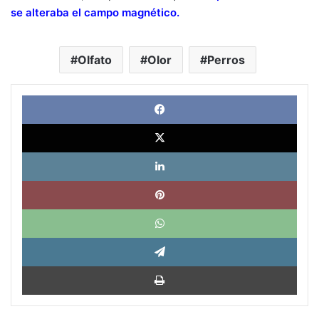
se alteraba el campo magnético
.
Olfato
Olor
Perros
Face
X
Link
Pinte
What
Tele
Impri