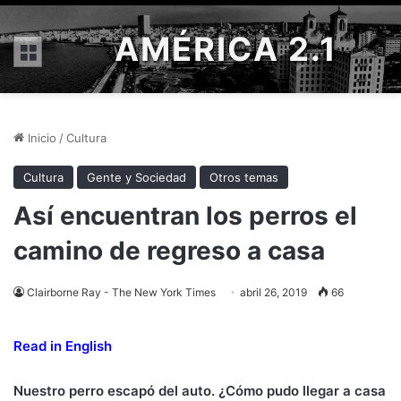
AMÉRICA 2.1
Menú
Inicio
/
Cultura
Cultura
Gente y Sociedad
Otros temas
Así encuentran los perros el
camino de regreso a casa
Clairborne Ray - The New York Times
abril 26, 2019
66
Read in English
Nuestro perro escapó del auto. ¿Cómo pudo llegar a casa