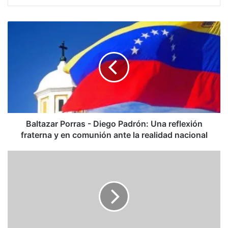
Baltazar
Porras
-
Diego
Padrón:
Una
reflexión
fraterna
y
en
Baltazar Porras - Diego Padrón: Una reflexión
comunión
fraterna y en comunión ante la realidad nacional
ante
la
María
realidad
Corina
nacional
Machado
desafía
a
Maduro
y