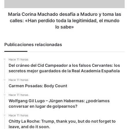
toma
las
calles:
María Corina Machado desafía a Maduro y toma las
«Han
calles: «Han perdido toda la legitimidad, el mundo
perdido
lo sabe»
toda
la
legitimidad,
Publicaciones relacionadas
el
mundo
Hace 11 horas
lo
Del cráneo del Cid Campeador a los falsos Cervantes: los
sabe»
secretos mejor guardados de la Real Academia Española
Hace 11 horas
Carmen Posadas: Body Count
Hace 11 horas
Wolfgang Gil Lugo – Jürgen Habermas: ¿podríamos
conversar en lugar de golpearnos?
Hace 11 horas
Chitty La Roche: Trump, thank you, but do not forget to
leave, and do it soon.