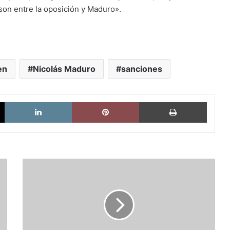
 son entre la oposición y Maduro».
en
Nicolás Maduro
sanciones
X
LinkedIn
Pinterest
Imprimi
Naím:
Un
mundo
sin
precedentes