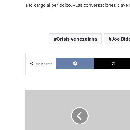
alto cargo al periódico. «Las conversaciones clave
Crisis venezolana
Joe Bid
Facebook
Compartir
Cadem:
43%
de
votantes
de
Kast
en