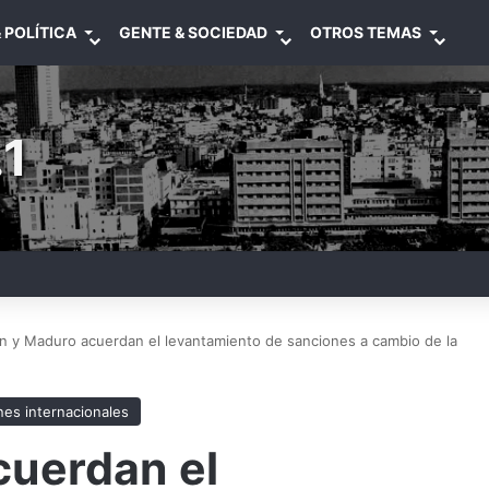
 POLÍTICA
GENTE & SOCIEDAD
OTROS TEMAS
1
n y Maduro acuerdan el levantamiento de sanciones a cambio de la
nes internacionales
cuerdan el