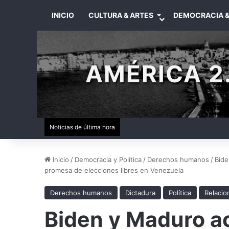
INICIO
CULTURA & ARTES
DEMOCRACIA &
AMÉRICA 2.
Noticias de última hora
Inicio
/
Democracia y Política
/
Derechos humanos
/
Bide
promesa de elecciones libres en Venezuela
Derechos humanos
Dictadura
Política
Relacio
Biden y Maduro a