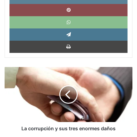
Pinte
What
Tele
Impri
La
corrupción
y
sus
tres
enormes
daños
La corrupción y sus tres enormes daños