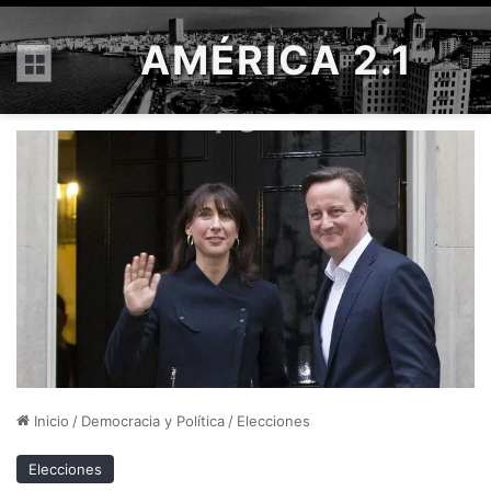
AMÉRICA 2.1
Menú
Inicio
/
Democracia y Política
/
Elecciones
Elecciones