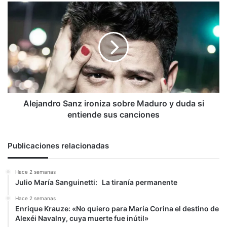
Alejandro
Sanz
ironiza
sobre
Maduro
y
duda
si
entiende
sus
Alejandro Sanz ironiza sobre Maduro y duda si
canciones
entiende sus canciones
Publicaciones relacionadas
Hace 2 semanas
Julio María Sanguinetti: La tiranía permanente
Hace 2 semanas
Enrique Krauze: «No quiero para María Corina el destino de
Alexéi Navalny, cuya muerte fue inútil»