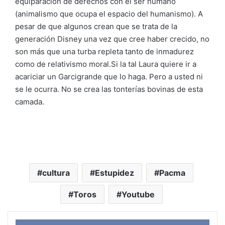
equiparación de derechos con el ser humano
(animalismo que ocupa el espacio del humanismo). A
pesar de que algunos crean que se trata de la
generación Disney una vez que cree haber crecido, no
son más que una turba repleta tanto de inmadurez
como de relativismo moral.Si la tal Laura quiere ir a
acariciar un Garcigrande que lo haga. Pero a usted ni
se le ocurra. No se crea las tonterías bovinas de esta
camada.
cultura
Estupidez
Pacma
Toros
Youtube
Face