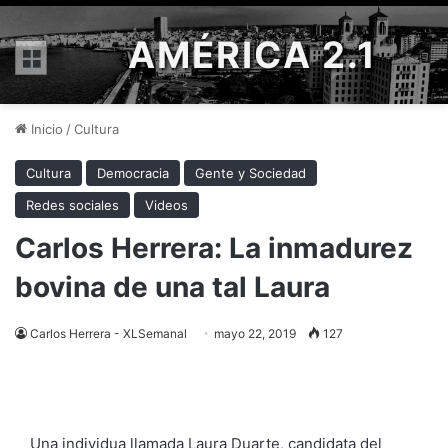
AMÉRICA 2.1
Menú
Inicio
/
Cultura
Cultura
Democracia
Gente y Sociedad
Redes sociales
Videos
Carlos Herrera: La inmadurez
bovina de una tal Laura
Carlos Herrera - XLSemanal
mayo 22, 2019
127
Una individua llamada Laura Duarte, candidata del