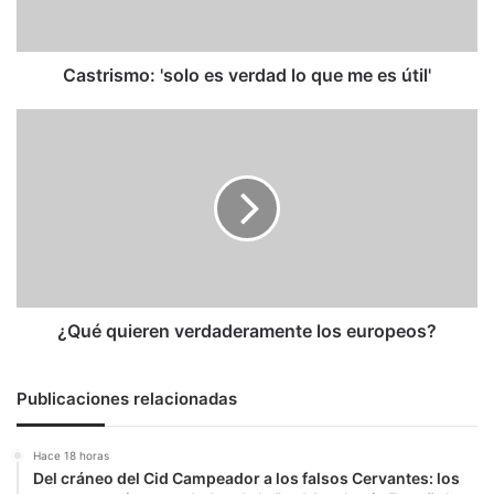
me
es
útil'
Castrismo: 'solo es verdad lo que me es útil'
¿Qué
quieren
verdaderamente
los
europeos?
¿Qué quieren verdaderamente los europeos?
Publicaciones relacionadas
Hace 18 horas
Del cráneo del Cid Campeador a los falsos Cervantes: los