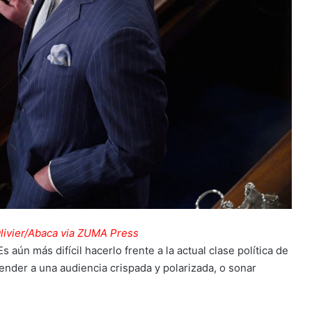
livier/Abaca via ZUMA Press
s aún más difícil hacerlo frente a la actual clase política de
nder a una audiencia crispada y polarizada, o sonar