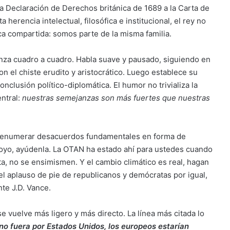
la Declaración de Derechos británica de 1689 a la Carta de
erencia intelectual, filosófica e institucional, el rey no
ica compartida: somos parte de la misma familia.
anza cuadro a cuadro. Habla suave y pausado, siguiendo en
n el chiste erudito y aristocrático. Luego establece su
conclusión político-diplomática. El humor no trivializa la
ntral:
nuestras semejanzas son más fuertes que nuestras
e, enumerar desacuerdos fundamentales en forma de
apoyo, ayúdenla. La OTAN ha estado ahí para ustedes cuando
ta, no se ensimismen. Y el cambio climático es real, hagan
 el aplauso de pie de republicanos y demócratas por igual,
nte J.D. Vance.
se vuelve más ligero y más directo. La línea más citada lo
 no fuera por Estados Unidos, los europeos estarían