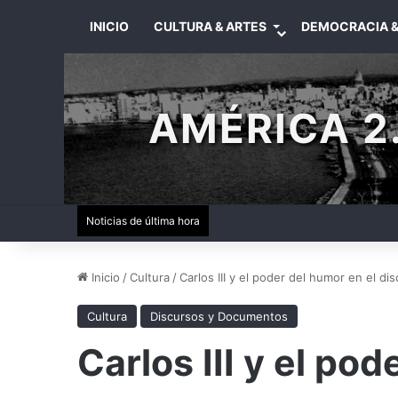
INICIO
CULTURA & ARTES
DEMOCRACIA &
AMÉRICA 2.
Noticias de última hora
Inicio
/
Cultura
/
Carlos III y el poder del humor en el di
Cultura
Discursos y Documentos
Carlos III y el po