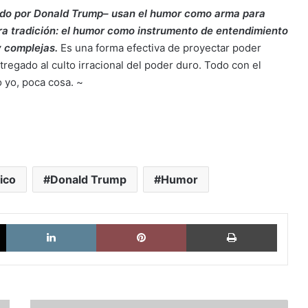
ndo por Donald Trump– usan el humor como arma para
 otra tradición: el humor como instrumento de entendimiento
y complejas.
Es una forma efectiva de proyectar poder
regado al culto irracional del poder duro. Todo con el
 yo, poca cosa. ~
ico
Donald Trump
Humor
X
LinkedIn
Pinterest
Imprimi
Venezuela