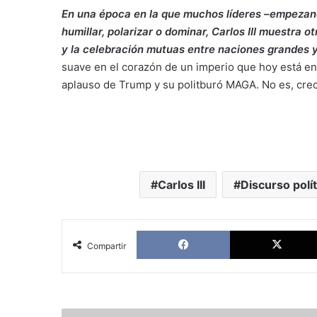
En una época en la que muchos líderes –empeza
humillar, polarizar o dominar, Carlos III muestra
y la celebración mutuas entre naciones grandes 
suave en el corazón de un imperio que hoy está ent
aplauso de Trump y su politburó MAGA. No es, creo
Carlos III
Discurso polít
Facebook
Compartir
Radiografía