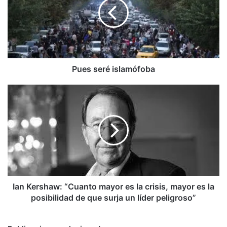
Pues seré islamófoba
Ian
Kershaw:
“Cuanto
mayor
es
la
crisis,
mayor
es
la
Ian Kershaw: “Cuanto mayor es la crisis, mayor es la
posibilidad
posibilidad de que surja un líder peligroso”
de
que