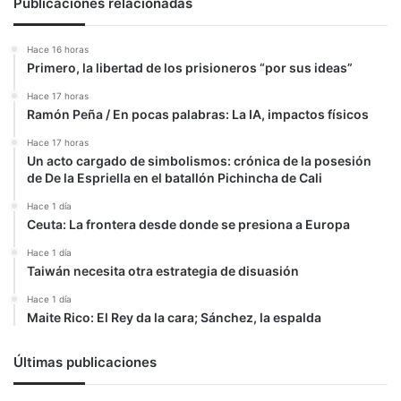
surja
Publicaciones relacionadas
un
líder
Hace 16 horas
peligroso”
Primero, la libertad de los prisioneros “por sus ideas”
Hace 17 horas
Ramón Peña / En pocas palabras: La IA, impactos físicos
Hace 17 horas
Un acto cargado de simbolismos: crónica de la posesión
de De la Espriella en el batallón Pichincha de Cali
Hace 1 día
Ceuta: La frontera desde donde se presiona a Europa
Hace 1 día
Taiwán necesita otra estrategia de disuasión
Hace 1 día
Maite Rico: El Rey da la cara; Sánchez, la espalda
Últimas publicaciones