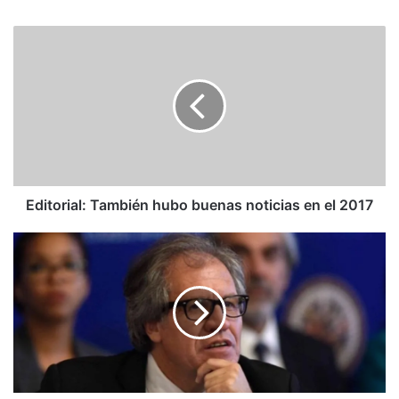
Editorial:
También
hubo
buenas
noticias
en
el
2017
Editorial: También hubo buenas noticias en el 2017
OEA:
Almagro
pide
más
sanciones
para
"democratizar"
Venezuela