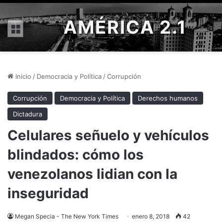
AMÉRICA 2.1
Menú
Inicio
/
Democracia y Política
/
Corrupción
Corrupción
Democracia y Política
Derechos humanos
Dictadura
Celulares señuelo y vehículos
blindados: cómo los
venezolanos lidian con la
inseguridad
Megan Specia - The New York Times
enero 8, 2018
42