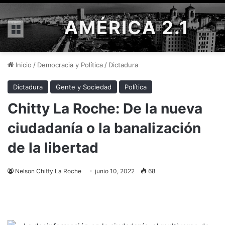
AMÉRICA 2.1
Menú
Inicio
/
Democracia y Política
/
Dictadura
Dictadura
Gente y Sociedad
Política
Chitty La Roche: De la nueva
ciudadanía o la banalización
de la libertad
Nelson Chitty La Roche
junio 10, 2022
68