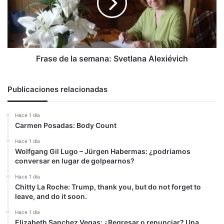
Svetlana
Alexiévich
Frase de la semana: Svetlana Alexiévich
Publicaciones relacionadas
Hace 1 día
Carmen Posadas: Body Count
Hace 1 día
Wolfgang Gil Lugo – Jürgen Habermas: ¿podríamos
conversar en lugar de golpearnos?
Hace 1 día
Chitty La Roche: Trump, thank you, but do not forget to
leave, and do it soon.
Hace 1 día
Elizabeth Sanchez Vegas: ¿Regresar o renunciar? Una