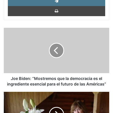
Impri
Joe
Biden:
“Mostremos
que
la
democracia
es
el
ingrediente
esencial
Joe Biden: “Mostremos que la democracia es el
para
ingrediente esencial para el futuro de las Américas”
el
futuro
Frase
de
de
las
la
Américas”
semana: