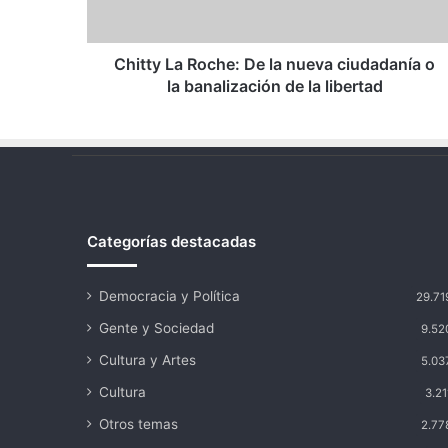
o
la
banalización
Chitty La Roche: De la nueva ciudadanía o
de
la banalización de la libertad
la
libertad
Categorías destacadas
Democracia y Política
29.71
Gente y Sociedad
9.52
Cultura y Artes
5.03
Cultura
3.21
Otros temas
2.77