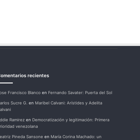
omentarios recientes
ose Francisco Blanco
en
Fernando Savater: Puerta del Sol
arlos Sucre G.
en
Maribel Calvani: Arístides y Adelita
alvani
ddie Ramirez
en
Democratización y legitimación: Primera
rioridad venezolana
eatriz Pineda Sansone
en
María Corina Machado: un