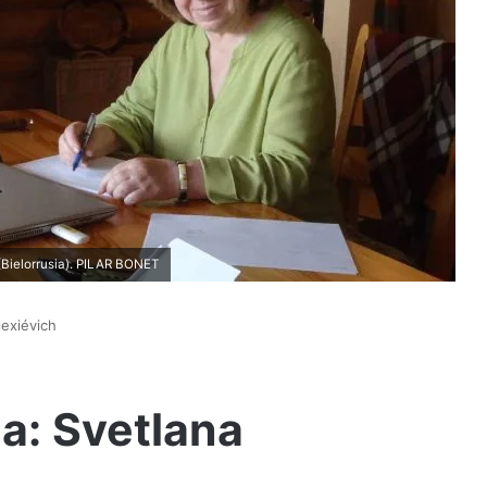
(Bielorrusia). PILAR BONET
lexiévich
a: Svetlana