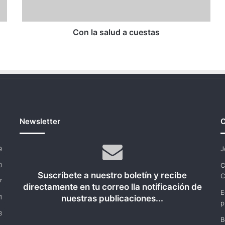
Con la salud a cuestas
Newsletter
C
J
9
C
0
Suscríbete a nuestro boletín y recibe
C
7
directamente en tu correo lla notificación de
E
nuestras publicaciones...
1
p
8
B