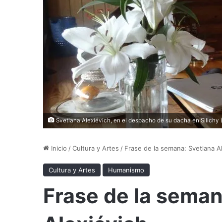
Svetlana Alexiévich, en el despacho de su dacha en Silichy 
Inicio
/
Cultura y Artes
/
Frase de la semana: Svetlana A
Cultura y Artes
Humanismo
Frase de la seman