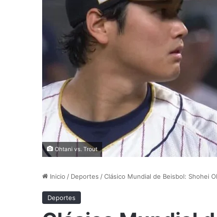
Ohtani vs. Trout
Inicio
/
Deportes
/
Clásico Mundial de Beisbol: Shohei O
Deportes