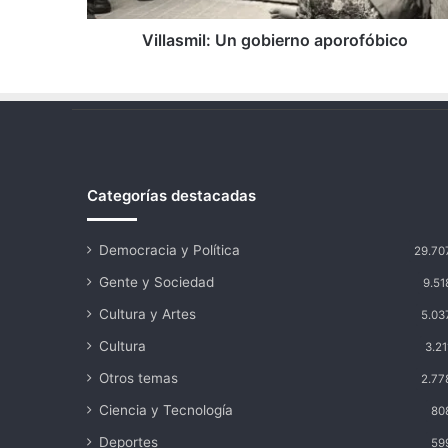
Villasmil: Un gobierno aporofóbico
Categorías destacadas
Democracia y Política
29.70
Gente y Sociedad
9.51
Cultura y Artes
5.03
Cultura
3.21
Otros temas
2.77
Ciencia y Tecnología
80
Deportes
59