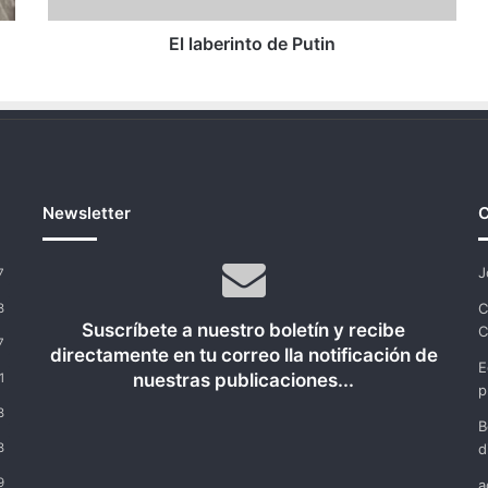
El laberinto de Putin
Newsletter
C
J
7
C
8
Suscríbete a nuestro boletín y recibe
C
7
directamente en tu correo lla notificación de
E
nuestras publicaciones...
1
p
8
B
8
d
9
a