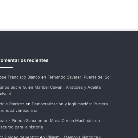
omentarios recientes
ose Francisco Blanco
en
Fernando Savater: Puerta del Sol
arlos Sucre G.
en
Maribel Calvani: Arístides y Adelita
alvani
ddie Ramirez
en
Democratización y legitimación: Primera
rioridad venezolana
eatriz Pineda Sansone
en
María Corina Machado: un
iscurso para la historia
ct 2 video generator
en
Villasmil: Memoria histórica y