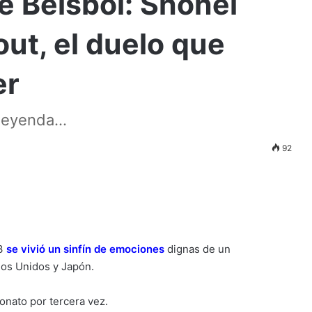
e Beisbol: Shohei
out, el duelo que
er
leyenda...
92
23
se vivió un sinfín de emociones
dignas de un
os Unidos y Japón.
onato por tercera vez.