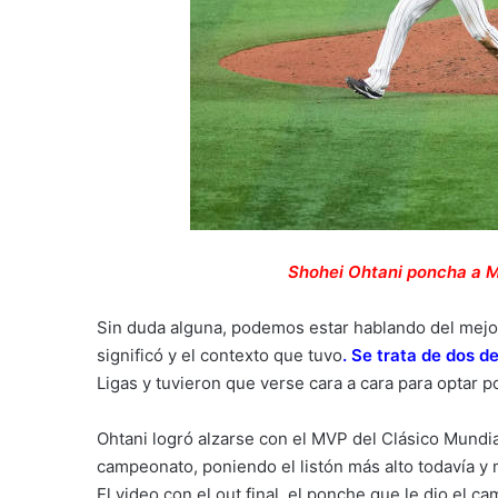
Shohei Ohtani poncha a M
Sin duda alguna, podemos estar hablando del mejor 
significó y el contexto que tuvo
.
Se trata de dos d
Ligas y tuvieron que verse cara a cara para optar po
Ohtani logró alzarse con el MVP del Clásico Mundial
campeonato, poniendo el listón más alto todavía 
El video con el out final, el ponche que le dio el 