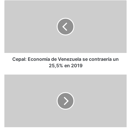
Cepal:
Economía
de
Venezuela
se
contraería
un
25,5%
en
2019
Cepal: Economía de Venezuela se contraería un
25,5% en 2019
Hay
33
vocales
electorales
aprehendidos
por
fraude