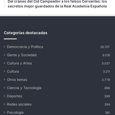
Del cráneo del Cid Campeador a los falsos Cervantes: los
secretos mejor guardados de la Real Academia Española
Categorías destacadas
Democracia y Política
29.707
Gente y Sociedad
9.518
Cultura y Artes
5.037
Cultura
3.211
Otros temas
2.778
Ciencia y Tecnología
808
Deportes
599
Redes sociales
264
Psicología
185