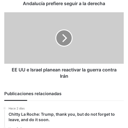
Andalucía prefiere seguir a la derecha
EE
UU
e
Israel
planean
reactivar
la
guerra
contra
Irán
EE UU e Israel planean reactivar la guerra contra
Irán
Publicaciones relacionadas
Hace 2 días
Chitty La Roche: Trump, thank you, but do not forget to
leave, and do it soon.