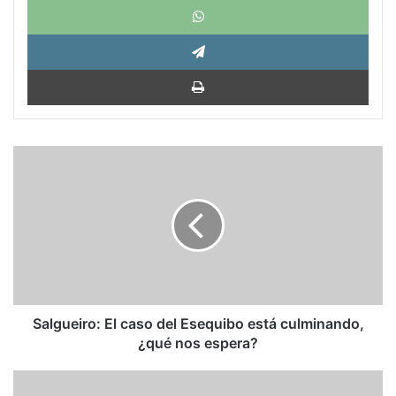
Tele
Impri
Salgueiro:
El
caso
del
Esequibo
está
culminando,
¿qué
nos
espera?
Salgueiro: El caso del Esequibo está culminando,
¿qué nos espera?
¿Una