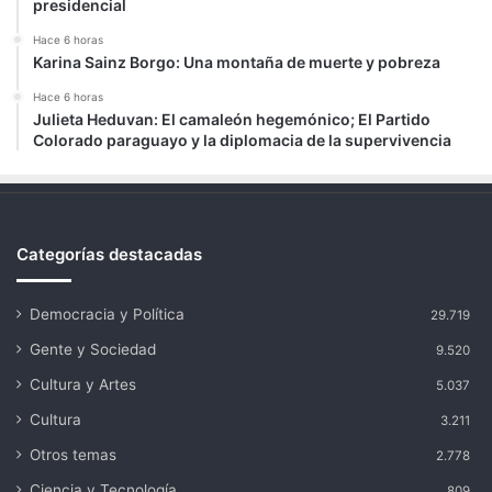
presidencial
Hace 6 horas
Karina Sainz Borgo: Una montaña de muerte y pobreza
Hace 6 horas
Julieta Heduvan: El camaleón hegemónico; El Partido
Colorado paraguayo y la diplomacia de la supervivencia
Categorías destacadas
Democracia y Política
29.719
Gente y Sociedad
9.520
Cultura y Artes
5.037
Cultura
3.211
Otros temas
2.778
Ciencia y Tecnología
809